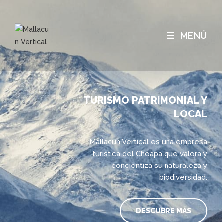
MENÚ
TURISMO PATRIMONIAL Y
LOCAL
Mallacun Vertical es una empresa
turística del Choapa que valora y
concientiza su naturaleza y
biodiversidad.
DESCUBRE MÁS