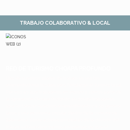
TRABAJO COLABORATIVO & LOCAL
RED DE TURISMO CHOAPA PROFUNDO
Uno de nuestros pilares de trabajo es unir los
emprendedores locales para fortalecer el turismo local.
Por eso es que trabajamos en equipo y somos parte de
la agrupación Choapa Profundo en donde trabajamos
para fortalecer nuestros emprendimientos y así generar
lazos y una economía circular dentro de la comuna de
Salamanca. Como actores principales de la difusión del
trabajo colaborativo somos consientes de que el