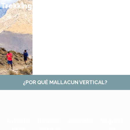
Trekking
Astrotou
Enotours
Cabalgat
rs
as
¿POR QUÉ MALLACUN VERTICAL?
Autentic
Horizont
Respeto
Segurid