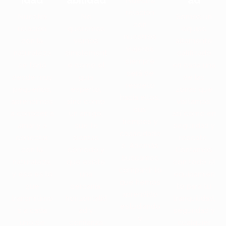
idad
abilidad
ad
Nuestra
relación
Nuestra
No
Somos un
con
relación
queremos
equipo
nuestros
con la
vernos
altamente
viajeros
naturaleza
simplement
calificado
siempre
se forjó
e como el
en cada una
será de
desde muy
guía
de las
respeto
pequeños,
experto,
zonas que
hacia ellos,
aprendimos
sino como
visitamos,
sus
a conocer, a
un amigo,
así como en
tiempos y
amar y a
que te
seguridad y
capacidade
conectar
sientas
rescate.
s. Además
con la
cómodo y
Contamos
buscamos
naturaleza,
que existe
con todo el
compartir lo
y eso es lo
una
equipamien
que hemos
que
cercanía,
to para tu
aprendido
transmitimo
horizontalid
tranquilidad,
estudiando
s a cada
ad y
seguridad y
y
uno de
confianza
cualquier