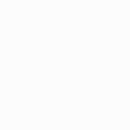
compartien
nuestros
mutua.
emergencia
do en la
clientes.
. Nuestra
naturaleza
Queremos
prioridad
por años. El
que tu
será que
respeto y la
experiencia
siempre te
valoración
sea
sientas
por cada
auténtica y
cómodo,
ecosistema
honesta.
confiado y
y su
Compartire
seguro al
cuidado es
mos un
tomar una
lo que nos
poco de
experiencia
mueve
nuestra vida
con
y lo que
nosotros.
amamos
hacer y
queremos
que lo
disfrutes