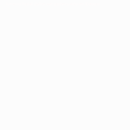
turismo local debe ser potenciado en Equipo.