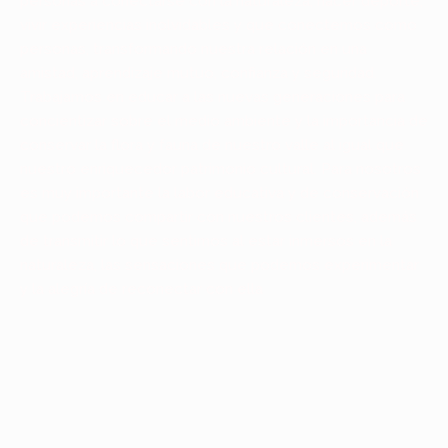
personas a conectarse con la naturaleza, hacer deporte,
vivir experiencias inolvidables y que conectemos como
personas, transformando nuestra relación en una
amistad, aprendizaje mutuo, confianza y seguridad.
Trabajamos en educar a las nuevas generaciones para
concientizar sobre el medio ambiente y la importancia de
conservar la flora y fauna de nuestro valle al igual que
nuestro enriquecedor patrimonio cultural. Para nosotros
es muy importante la labor educativa y de conservación
que podemos compartir con nuestros clientes, además
de transmitir lo que sentimos al estar inmersos en la
naturaleza, las sensaciones que podemos experimentar
y la alegría de reconectar con ella