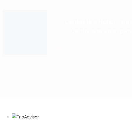
Contacta a Heber, nues
Certificado en exper
Quién mejor que un deportista, apa
naturaleza y su cuidado, para orienta
elegir la aventura ideal para ti. Hebe
certificaciones de formaciones de
estandares internacionales y con form
en ecoturismo, que hacen de él, un p
confiable a la hora de diseñar tu exper
del Choapa